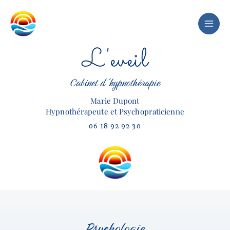
Aller
au
contenu
L'eveil
Cabinet d'hypnothérapie
Marie Dupont
Hypnothérapeute et Psychopraticienne
06 18 92 92 30
Psychologie