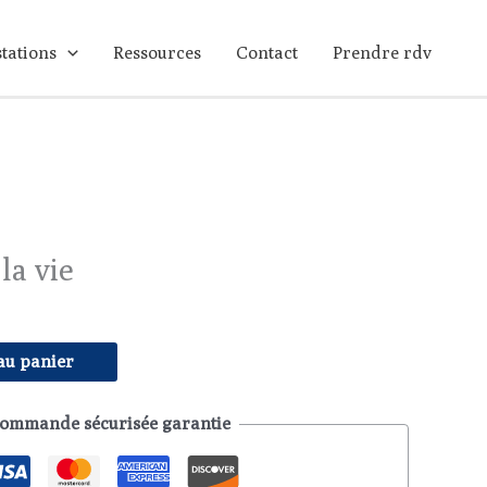
La
stations
Ressources
Contact
Prendre rdv
roue
de
la
vie
la vie
au panier
ommande sécurisée garantie