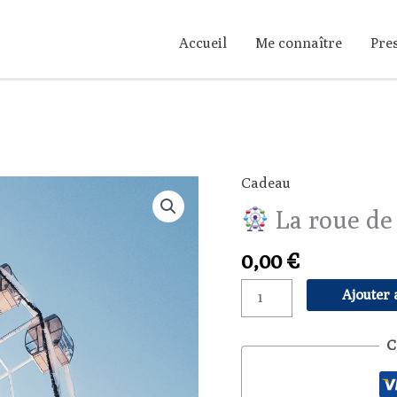
Accueil
Me connaître
Pre
Cadeau
quantité
La roue de 
de
0,00
€
La
Ajouter 
roue
de
C
la
vie